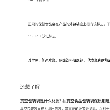
正规的保健食品会在产品的外包装盒上标有该标志。下方会
11、PET认证标志
其常见于矿泉水瓶、碳酸饮料瓶底部 。代表瓶身耐热至70
还想了解
真空包装袋是什么材质? 抽真空食品包装袋保质期是
真空包装袋又称为减压包装，其重要的环节是除氧，以利于