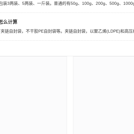
装、5两装、一斤装。普通的有50g、100g、200g、500g、1000g
怎么计算
自封袋，不干胶PE自封袋等。夹链自封袋，以聚乙烯(LDPE)和高压线型聚