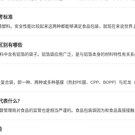
考标准
塑料。安全性能比较起来这两种都能够满足食品包装，就现在来说世界上还没
区别有哪些
料中含有铝箔的袋子。铝箔袋应用广泛，是与铝箔本身的材料特性有关系的
合袋，即一种、两种或多种基膜（热封PE膜、CPP、BOPP）与尼龙（气
代表什么?
督管理局对食品的监管也是相当严谨的。食品包装袋因为和食品直接接触，
些