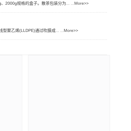
、2000g规格的盒子。散茶包装分为...
...More>>
乙烯(LLDPE)通过吹膜成...
...More>>