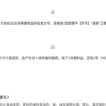
标注出该保健食品的批准文号，或者是“国食健字【年号】”或者“卫食
℃易变形，会产生对人体有害的物质。除了1号塑料品，还有2号（HDP
多久?
防止食品变质，更好的保持食品色、香、味及营养价值。那么，真空袋的分