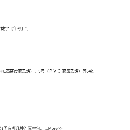
健字【年号】”。
E高密度聚乙烯）、3号（ＰＶＣ 聚氯乙烯）等6款。
类有哪几种？真空包...
...More>>